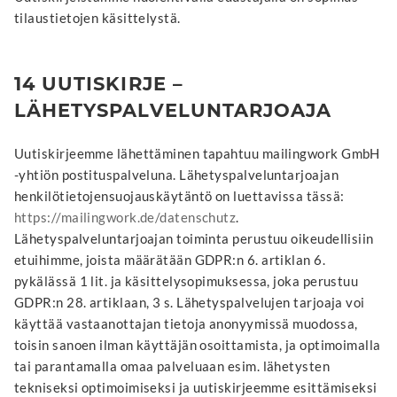
tilaustietojen käsittelystä.
14 UUTISKIRJE –
LÄHETYSPALVELUNTARJOAJA
Uutiskirjeemme lähettäminen tapahtuu mailingwork GmbH
-yhtiön postituspalveluna. Lähetyspalveluntarjoajan
henkilötietojensuojauskäytäntö on luettavissa tässä:
https://mailingwork.de/datenschutz
.
Lähetyspalveluntarjoajan toiminta perustuu oikeudellisiin
etuihimme, joista määrätään GDPR:n 6. artiklan 6.
pykälässä 1 lit. ja käsittelysopimuksessa, joka perustuu
GDPR:n 28. artiklaan, 3 s. Lähetyspalvelujen tarjoaja voi
käyttää vastaanottajan tietoja anonyymissä muodossa,
toisin sanoen ilman käyttäjän osoittamista, ja optimoimalla
tai parantamalla omaa palveluaan esim. lähetysten
tekniseksi optimoimiseksi ja uutiskirjeemme esittämiseksi