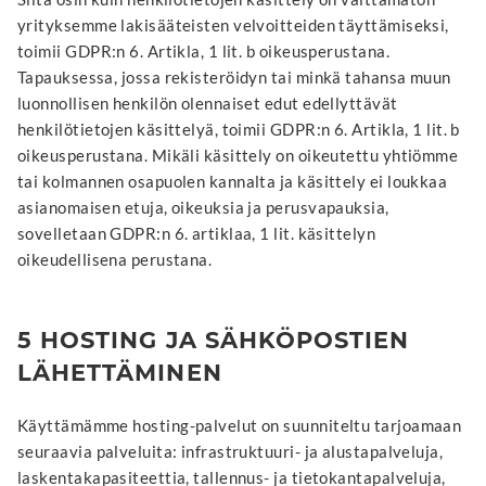
yrityksemme lakisääteisten velvoitteiden täyttämiseksi,
toimii GDPR:n 6. Artikla, 1 lit. b oikeusperustana.
Tapauksessa, jossa rekisteröidyn tai minkä tahansa muun
luonnollisen henkilön olennaiset edut edellyttävät
henkilötietojen käsittelyä, toimii GDPR:n 6. Artikla, 1 lit. b
oikeusperustana. Mikäli käsittely on oikeutettu yhtiömme
tai kolmannen osapuolen kannalta ja käsittely ei loukkaa
asianomaisen etuja, oikeuksia ja perusvapauksia,
sovelletaan GDPR:n 6. artiklaa, 1 lit. käsittelyn
oikeudellisena perustana.
5 HOSTING JA SÄHKÖPOSTIEN
LÄHETTÄMINEN
Käyttämämme hosting-palvelut on suunniteltu tarjoamaan
seuraavia palveluita: infrastruktuuri- ja alustapalveluja,
laskentakapasiteettia, tallennus- ja tietokantapalveluja,