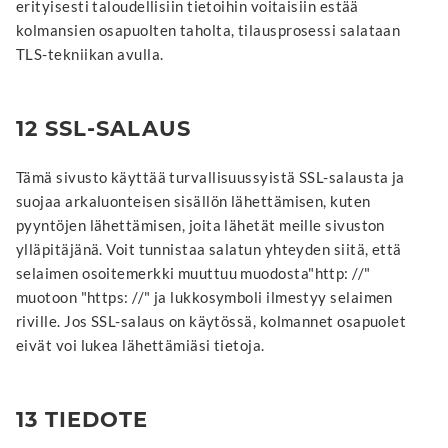
erityisesti taloudellisiin tietoihin voitaisiin estää
kolmansien osapuolten taholta, tilausprosessi salataan
TLS-tekniikan avulla.
12 SSL-SALAUS
Tämä sivusto käyttää turvallisuussyistä SSL-salausta ja
suojaa arkaluonteisen sisällön lähettämisen, kuten
pyyntöjen lähettämisen, joita lähetät meille sivuston
ylläpitäjänä. Voit tunnistaa salatun yhteyden siitä, että
selaimen osoitemerkki muuttuu muodosta"http: //"
muotoon "https: //" ja lukkosymboli ilmestyy selaimen
riville. Jos SSL-salaus on käytössä, kolmannet osapuolet
eivät voi lukea lähettämiäsi tietoja.
13 TIEDOTE