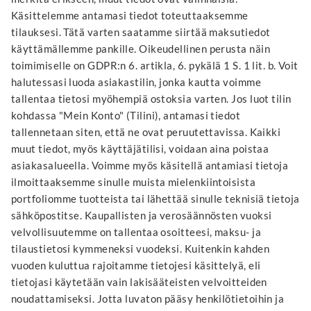
Käsittelemme antamasi tiedot toteuttaaksemme
tilauksesi. Tätä varten saatamme siirtää maksutiedot
käyttämällemme pankille. Oikeudellinen perusta näin
toimimiselle on GDPR:n 6. artikla, 6. pykälä 1 S. 1 lit. b. Voit
halutessasi luoda asiakastilin, jonka kautta voimme
tallentaa tietosi myöhempiä ostoksia varten. Jos luot tilin
kohdassa "Mein Konto" (Tilini), antamasi tiedot
tallennetaan siten, että ne ovat peruutettavissa. Kaikki
muut tiedot, myös käyttäjätilisi, voidaan aina poistaa
asiakasalueella. Voimme myös käsitellä antamiasi tietoja
ilmoittaaksemme sinulle muista mielenkiintoisista
portfoliomme tuotteista tai lähettää sinulle teknisiä tietoja
sähköpostitse. Kaupallisten ja verosäännösten vuoksi
velvollisuutemme on tallentaa osoitteesi, maksu- ja
tilaustietosi kymmeneksi vuodeksi. Kuitenkin kahden
vuoden kuluttua rajoitamme tietojesi käsittelyä, eli
tietojasi käytetään vain lakisääteisten velvoitteiden
noudattamiseksi. Jotta luvaton pääsy henkilötietoihin ja