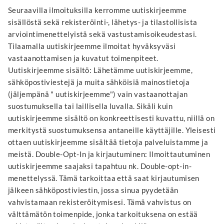
Seuraavilla ilmoituksilla kerromme uutiskirjeemme
sisällöstä sekä rekisteröinti-, lähetys- ja tilastollisista
arviointimenettelyistä sekä vastustamisoikeudestasi.
Tilaamalla uutiskirjeemme ilmoitat hyväksyväsi
vastaanottamisen ja kuvatut toimenpiteet.
Uutiskirjeemme sisältö: Lähetämme uutiskirjeemme,
sähköpostiviestejä ja muita sähköisiä mainostietoja
(jäljempänä " uutiskirjeemme") vain vastaanottajan
suostumuksella tai laillisella luvalla. Sikäli kuin
uutiskirjeemme sisältö on konkreettisesti kuvattu, niillä on
merkitystä suostumuksensa antaneille käyttäjille. Yleisesti
ottaen uutiskirjeemme sisältää tietoja palveluistamme ja
meistä. Double-Opt-In ja kirjautuminen: Ilmoittautuminen
uutiskirjeemme saajaksi tapahtuu nk. Double-opt-in-
menettelyssä. Tämä tarkoittaa että saat kirjautumisen
jälkeen sähköpostiviestin, jossa sinua pyydetään
vahvistamaan rekisteröitymisesi. Tämä vahvistus on
välttämätön toimenpide, jonka tarkoituksena on estää