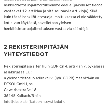
henkilötietosuojailmoituksemme edelle (pakolliset tiedot
vastaavat 12. artiklaa ja sitä seuraavia artikloja). Sikäli
kuin tässä henkilötietosuojailmoituksessa ei ole säädetty
kotisivun käytöstä, sovelletaan yleisen
henkilötietosuojailmoituksen vastaavia sääntöjä.
2 REKISTERINPITÄJÄN
YHTEYSTIEDOT
Rekisterinpitäjä siten kuin GDPR:n 4. artiklan 7. pykälässä
asiakirjassa EU:
n yleinen tietosuojadirektiivi (lyh. GDPR) määrätään on
DESOI GmbH, os.
Gewerbestraße 16
36148 Kalbach/Rhön
info@desoi.de
(
katso yhteystiedot
).