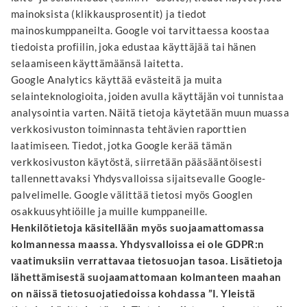
mainoksista (klikkausprosentit) ja tiedot
mainoskumppaneilta. Google voi tarvittaessa koostaa
tiedoista profiilin, joka edustaa käyttäjää tai hänen
selaamiseen käyttämäänsä laitetta.
Google Analytics käyttää evästeitä ja muita
selainteknologioita, joiden avulla käyttäjän voi tunnistaa
analysointia varten. Näitä tietoja käytetään muun muassa
verkkosivuston toiminnasta tehtävien raporttien
laatimiseen. Tiedot, jotka Google kerää tämän
verkkosivuston käytöstä, siirretään pääsääntöisesti
tallennettavaksi Yhdysvalloissa sijaitsevalle Google-
palvelimelle. Google välittää tietosi myös Googlen
osakkuusyhtiöille ja muille kumppaneille.
Henkilötietoja käsitellään myös suojaamattomassa
kolmannessa maassa. Yhdysvalloissa ei ole GDPR:n
vaatimuksiin verrattavaa tietosuojan tasoa. Lisätietoja
lähettämisestä suojaamattomaan kolmanteen maahan
on näissä tietosuojatiedoissa kohdassa ”I. Yleistä