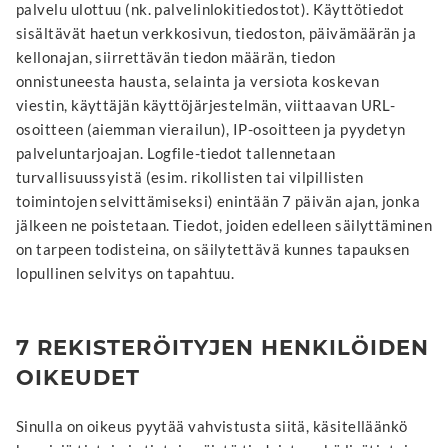
palvelu ulottuu (nk. palvelinlokitiedostot). Käyttötiedot
sisältävät haetun verkkosivun, tiedoston, päivämäärän ja
kellonajan, siirrettävän tiedon määrän, tiedon
onnistuneesta hausta, selainta ja versiota koskevan
viestin, käyttäjän käyttöjärjestelmän, viittaavan URL-
osoitteen (aiemman vierailun), IP-osoitteen ja pyydetyn
palveluntarjoajan. Logfile-tiedot tallennetaan
turvallisuussyistä (esim. rikollisten tai vilpillisten
toimintojen selvittämiseksi) enintään 7 päivän ajan, jonka
jälkeen ne poistetaan. Tiedot, joiden edelleen säilyttäminen
on tarpeen todisteina, on säilytettävä kunnes tapauksen
lopullinen selvitys on tapahtuu.
7 REKISTERÖITYJEN HENKILÖIDEN
OIKEUDET
Sinulla on oikeus pyytää vahvistusta siitä, käsitelläänkö