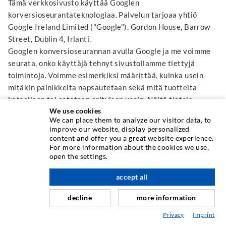
Tämä verkkosivusto käyttää Googlen
korversioseurantateknologiaa. Palvelun tarjoaa yhtiö
Google Ireland Limited ("Google"), Gordon House, Barrow
Street, Dublin 4, Irlanti.
Googlen konversioseurannan avulla Google ja me voimme
seurata, onko käyttäjä tehnyt sivustollamme tiettyjä
toimintoja. Voimme esimerkiksi määrittää, kuinka usein
mitäkin painikkeita napsautetaan sekä mitä tuotteita
katsellaan tai ostetaan erityisen usein. Näitä tietoja
We use cookies
käytetään konversiotilastojen luomiseen. Selvitämme,
We can place them to analyze our visitor data, to
kuinka moni käyttäjä napsauttaa ilmoituksiamme ja mitä
improve our website, display personalized
toimintoja he tekevät. Emme saa mitään tietoja, joista
content and offer you a great website experience.
For more information about the cookies we use,
voisimme tunnistaa henkilön. Google itse käyttää
open the settings.
tunnistamiseen evästeitä tai vastaavia teknologioita.
Käytämme Googlen konversioseurantaa yleisen tietosuoja-
accept all
asetuksen 6 artiklan 1 kohdan f alakohdan mukaisesti.
Sivuston ylläpitäjällä on oikeutettu etu analysoida
decline
more information
käyttäjien tekemiä toimintoja, jotta se voisi optimoida
Privacy
Imprint
sivustotarjontansa ja mainontansa. Jos vastaava