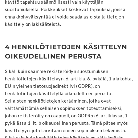
käyttö tapahtuu säännöllisesti vain käyttäjän
suostumuksella. Poikkeukset koskevat tapauksia, joissa
ennakkohyväksyntää ei voida saada asioista ja tietojen
käsittely on lakisääteistä.
4 HENKILÖTIETOJEN KÄSITTELYN
OIKEUDELLINEN PERUSTA
Sikäli kuin saamme rekisteröidyn suostumuksen
henkilötietojen käsittelyyn, 6. artikla, 6. pykälä, 1 alakohta,
EU:n yleinen tietosuojadirektiivi (GDPR), on
henkilötietojen käsittelyllä oikeudellinen perusta.
Sellaisten henkilötietojen kerääminen, jotka ovat
välttämättömiä sellaisen sopimuksen toteuttamiseksi,
johon rekisteröity on osapuoli, on GDPR:n 6. artiklassa, 1.
pykälässa 1 lit. b oikeudellinen perusta. Tämä pätee myös
käsittelyyn, jota tarvitaan ennen sopimuksen tekemistä.
Siltä osin kuin henkilötietojen käsittely on välttämätön