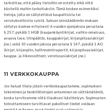
tarkoittaa, että pääsy tietoihin on estetty eikä niitä
käsitellä muihin tarkoituksiin. Tämä koskee esimerkiksi
tietoja, joita on säilytettävä kaupallisista tai
verotuksellisista syistä. Saksan lainsäädännön mukaan
säilytys koskee erityisesti 6 vuoden ajanjaksoa perustana
§ 257, pykälä 1 HGB (kaupankäyntikirjat, vaihto-omaisuus,
avaava tase, tilinpäätös, kauppakirjat, kirjanpitoasiakirjat
jne.) sekä 10 vuoden jaksoa perustana § 147, pykälä 1 AO
(kirjat, kirjanpito, hallinnointiraportit, kirjanpitoasiakirjat,
kauppa- ja liikeosoitteet, verotusasiakirjat jne.)
11 VERKKOKAUPPA
Jos haluat tilata jotain verkkokaupastamme, sopimuksen
tekeminen ja henkilötietojen antaminen on välttämätöntä,
koska tarvitsemme niitä tilauksesi käsittelyyn. Sopimusten
toteuttamiseen tarvittavat pakolliset tiedot voidaan
merkitä erikseen, muut tiedot ovat valinnaisia.