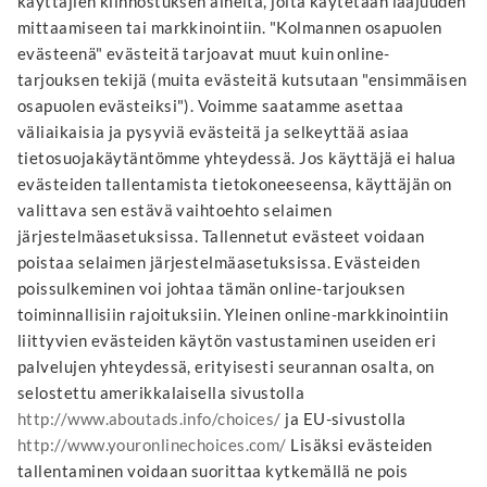
käyttäjien kiinnostuksen aiheita, joita käytetään laajuuden
mittaamiseen tai markkinointiin. "Kolmannen osapuolen
evästeenä" evästeitä tarjoavat muut kuin online-
tarjouksen tekijä (muita evästeitä kutsutaan "ensimmäisen
osapuolen evästeiksi"). Voimme saatamme asettaa
väliaikaisia ja pysyviä evästeitä ja selkeyttää asiaa
tietosuojakäytäntömme yhteydessä. Jos käyttäjä ei halua
evästeiden tallentamista tietokoneeseensa, käyttäjän on
valittava sen estävä vaihtoehto selaimen
järjestelmäasetuksissa. Tallennetut evästeet voidaan
poistaa selaimen järjestelmäasetuksissa. Evästeiden
poissulkeminen voi johtaa tämän online-tarjouksen
toiminnallisiin rajoituksiin. Yleinen online-markkinointiin
liittyvien evästeiden käytön vastustaminen useiden eri
palvelujen yhteydessä, erityisesti seurannan osalta, on
selostettu amerikkalaisella sivustolla
http://www.aboutads.info/choices/
ja EU-sivustolla
http://www.youronlinechoices.com/
Lisäksi evästeiden
tallentaminen voidaan suorittaa kytkemällä ne pois