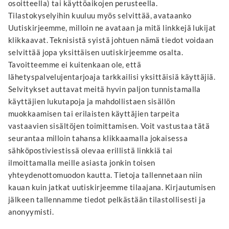
osoitteella) tai käyttöaikojen perusteella.
Tilastokyselyihin kuuluu myös selvittää, avataanko
Uutiskirjeemme, milloin ne avataan ja mitä linkkejä lukijat
klikkaavat. Teknisistä syistä johtuen nämä tiedot voidaan
selvittää jopa yksittäisen uutiskirjeemme osalta.
Tavoitteemme ei kuitenkaan ole, että
lähetyspalvelujentarjoaja tarkkailisi yksittäisiä käyttäjiä.
Selvitykset auttavat meitä hyvin paljon tunnistamalla
käyttäjien lukutapoja ja mahdollistaen sisällön
muokkaamisen tai erilaisten käyttäjien tarpeita
vastaavien sisältöjen toimittamisen. Voit vastustaa tätä
seurantaa milloin tahansa klikkaamalla jokaisessa
sähköpostiviestissä olevaa erillistä linkkiä tai
ilmoittamalla meille asiasta jonkin toisen
yhteydenottomuodon kautta. Tietoja tallennetaan niin
kauan kuin jatkat uutiskirjeemme tilaajana. Kirjautumisen
jälkeen tallennamme tiedot pelkästään tilastollisesti ja
anonyymisti.