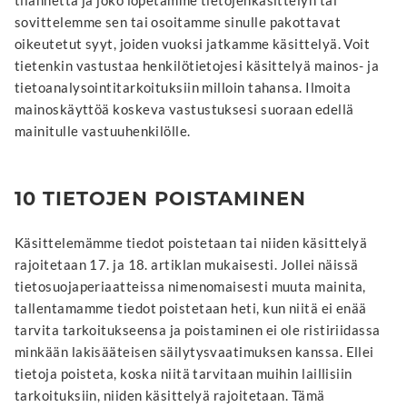
tilannetta ja joko lopetamme tietojenkäsittelyn tai
sovittelemme sen tai osoitamme sinulle pakottavat
oikeutetut syyt, joiden vuoksi jatkamme käsittelyä. Voit
tietenkin vastustaa henkilötietojesi käsittelyä mainos- ja
tietoanalysointitarkoituksiin milloin tahansa. Ilmoita
mainoskäyttöä koskeva vastustuksesi suoraan edellä
mainitulle vastuuhenkilölle.
10 TIETOJEN POISTAMINEN
Käsittelemämme tiedot poistetaan tai niiden käsittelyä
rajoitetaan 17. ja 18. artiklan mukaisesti. Jollei näissä
tietosuojaperiaatteissa nimenomaisesti muuta mainita,
tallentamamme tiedot poistetaan heti, kun niitä ei enää
tarvita tarkoitukseensa ja poistaminen ei ole ristiriidassa
minkään lakisääteisen säilytysvaatimuksen kanssa. Ellei
tietoja poisteta, koska niitä tarvitaan muihin laillisiin
tarkoituksiin, niiden käsittelyä rajoitetaan. Tämä