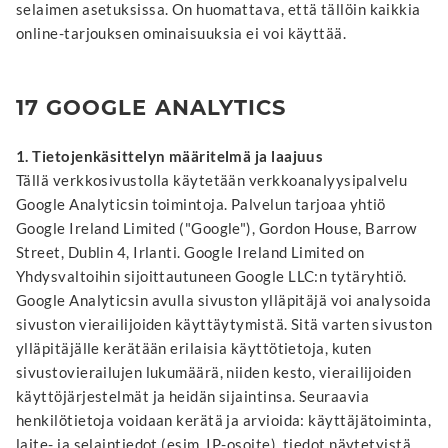
selaimen asetuksissa. On huomattava, että tällöin kaikkia
online-tarjouksen ominaisuuksia ei voi käyttää.
17 GOOGLE ANALYTICS
1. Tietojenkäsittelyn määritelmä ja laajuus
Tällä verkkosivustolla käytetään verkkoanalyysipalvelu
Google Analyticsin toimintoja. Palvelun tarjoaa yhtiö
Google Ireland Limited ("Google"), Gordon House, Barrow
Street, Dublin 4, Irlanti. Google Ireland Limited on
Yhdysvaltoihin sijoittautuneen Google LLC:n tytäryhtiö.
Google Analyticsin avulla sivuston ylläpitäjä voi analysoida
sivuston vierailijoiden käyttäytymistä. Sitä varten sivuston
ylläpitäjälle kerätään erilaisia käyttötietoja, kuten
sivustovierailujen lukumäärä, niiden kesto, vierailijoiden
käyttöjärjestelmät ja heidän sijaintinsa. Seuraavia
henkilötietoja voidaan kerätä ja arvioida: käyttäjätoiminta,
laite- ja selaintiedot (esim. IP-osoite), tiedot näytetyistä