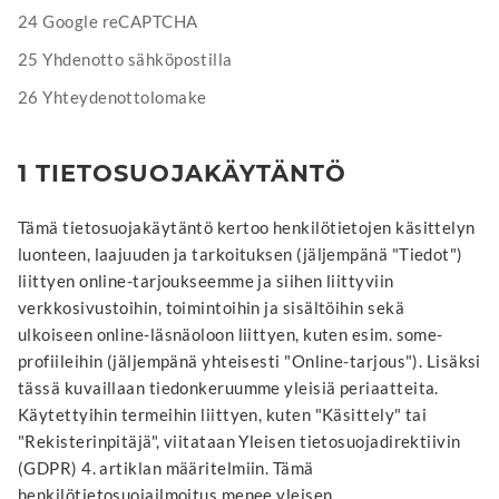
24 Google reCAPTCHA
25 Yhdenotto sähköpostilla
26 Yhteydenottolomake
1 TIETOSUOJAKÄYTÄNTÖ
Tämä tietosuojakäytäntö kertoo henkilötietojen käsittelyn
luonteen, laajuuden ja tarkoituksen (jäljempänä "Tiedot")
liittyen online-tarjoukseemme ja siihen liittyviin
verkkosivustoihin, toimintoihin ja sisältöihin sekä
ulkoiseen online-läsnäoloon liittyen, kuten esim. some-
profiileihin (jäljempänä yhteisesti "Online-tarjous"). Lisäksi
tässä kuvaillaan tiedonkeruumme yleisiä periaatteita.
Käytettyihin termeihin liittyen, kuten "Käsittely" tai
"Rekisterinpitäjä", viitataan Yleisen tietosuojadirektiivin
(GDPR) 4. artiklan määritelmiin. Tämä
henkilötietosuojailmoitus menee yleisen