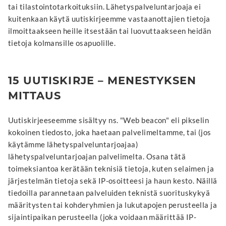
tai tilastointotarkoituksiin. Lähetyspalveluntarjoaja ei
kuitenkaan käytä uutiskirjeemme vastaanottajien tietoja
ilmoittaakseen heille itsestään tai luovuttaakseen heidän
tietoja kolmansille osapuolille.
15 UUTISKIRJE – MENESTYKSEN
MITTAUS
Uutiskirjeeseemme sisältyy ns. "Web beacon" eli pikselin
kokoinen tiedosto, joka haetaan palvelimeltamme, tai (jos
käytämme lähetyspalveluntarjoajaa)
lähetyspalveluntarjoajan palvelimelta. Osana tätä
toimeksiantoa kerätään teknisiä tietoja, kuten selaimen ja
järjestelmän tietoja sekä IP-osoitteesi ja haun kesto. Näillä
tiedoilla parannetaan palveluiden teknistä suorituskykyä
määritysten tai kohderyhmien ja lukutapojen perusteella ja
sijaintipaikan perusteella (joka voidaan määrittää IP-