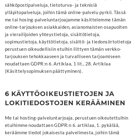
sähköpostipalveluja, tietoturva- ja teknisiä
ylläpitopalveluja, joihin tämä online-palvelu pyrkii. Tässä
me tai hosing-palveluntarjoajamme käsittelemme tämän
online-tarjouksen asiakkaiden, asianomaisten osapuolten
ja vierailijoiden yhteystietoja, sisältötietoja,
sopimustietoja, käyttötietoja, sisältö- ja tiedonsiirtotietoja
perustuen oikeudellisiin etuihin liittyen tämän verkko-
tarjouksen tehokkaaseen ja turvalliseen tarjoamiseen
noudattaen GDPR:n 6. Artiklaa, 1 lit., 28. Artiklaa
(Käsittelysopimuksen päättyminen).
6 KÄYTTÖOIKEUSTIETOJEN JA
LOKITIEDOSTOJEN KERÄÄMINEN
Me tai hosting-palveluntarjoaja, perustuen oikeutettuihin
etuihimme noudattaen GDPR:n 6. artiklaa, 1. pykälää,
keräämme tiedot jokaisesta palvelimesta, joihin tämä