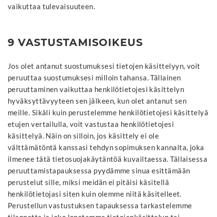
vaikuttaa tulevaisuuteen.
9 VASTUSTAMISOIKEUS
Jos olet antanut suostumuksesi tietojen käsittelyyn, voit
peruuttaa suostumuksesi milloin tahansa. Tällainen
peruuttaminen vaikuttaa henkilötietojesi käsittelyn
hyväksyttävyyteen sen jälkeen, kun olet antanut sen
meille. Sikäli kuin perustelemme henkilötietojesi käsittelyä
etujen vertailulla, voit vastustaa henkilötietojesi
käsittelyä. Näin on silloin, jos käsittely ei ole
välttämätöntä kanssasi tehdyn sopimuksen kannalta, joka
ilmenee tätä tietosuojakäytäntöä kuvailtaessa. Tällaisessa
peruuttamistapauksessa pyydämme sinua esittämään
perustelut sille, miksi meidän ei pitäisi käsitellä
henkilötietojasi siten kuin olemme niitä käsitelleet.
Perustellun vastustuksen tapauksessa tarkastelemme