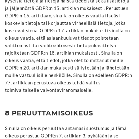
kyseisiä tietoja ja tietoja näistä tiedoista sekä lisätietoja
ja jäljennöstä GDPR:n 15. artiklan mukaisesti. Perustuen
GDPR:n 16. artiklaan, sinulla on oikeus vaatia itseäsi
koskevia tietoja tai korjauttaa virheellisiä tietoja, jotka
koskevat sinua. GDPR:n 17. artiklan mukaisesti sinulla on
oikeus vaatia, että asiaankuuluvat tiedot poistetaan
välittömästi tai vaihtoehtoisesti tietojenkäsittelyä
rajoitetaan GDPR:n 18. artiklan mukaisesti. Sinulla on
oikeus vaatia, että tiedot, jotka olet toimittanut meille
GDPR:n 20. artiklan mukaisesti säilytetään ja lähetetään
muille vastuullisille henkilöille. Sinulla on edelleen GDPR:n
77. artiklaan perustuva oikeus tehdä valitus
toimivaltaiselle valvontaviranomaiselle.
8 PERUUTTAMISOIKEUS
Sinulla on oikeus peruuttaa antamasi suostumus ja tämä
oikeus perustuu GDPR:n 7. artiklan 3. pykälään ja se