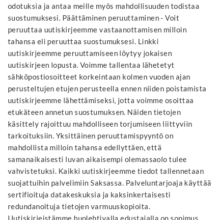
odotuksia ja antaa meille myös mahdollisuuden todistaa
suostumuksesi. Päättäminen peruuttaminen - Voit
peruuttaa uutiskirjeemme vastaanottamisen milloin
tahansa eli peruuttaa suostumuksesi. Linkki
uutiskirjeemme peruuttamiseen löytyy jokaisen
uutiskirjeen lopusta. Voimme tallentaa lähetetyt
sähköpostiosoitteet korkeintaan kolmen vuoden ajan
perusteltujen etujen perusteella ennen niiden poistamista
uutiskirjeemme lähettämiseksi, jotta voimme osoittaa
etukäteen annetun suostumuksen. Näiden tietojen
käsittely rajoittuu mahdolliseen torjumiseen liittyviin
tarkoituksiin. Yksittäinen peruuttamispyyntö on
mahdollista milloin tahansa edellyttäen, että
samanaikaisesti luvan aikaisempi olemassaolo tulee
vahvistetuksi. Kaikki uutiskirjeemme tiedot tallennetaan
suojattuihin palvelimiin Saksassa. Palveluntarjoaja käyttää
sertifioituja datakeskuksia ja kaksinkertaisesti
redundanoituja tietojen varmuuskopioita.
Uutiskirjeistämme huolehtivalla edustajalla on sopimus