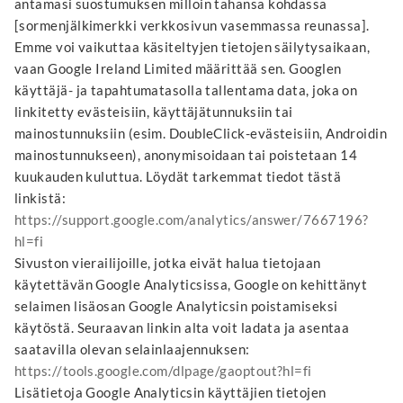
antamasi suostumuksen milloin tahansa kohdassa
[sormenjälkimerkki verkkosivun vasemmassa reunassa].
Emme voi vaikuttaa käsiteltyjen tietojen säilytysaikaan,
vaan Google Ireland Limited määrittää sen. Googlen
käyttäjä- ja tapahtumatasolla tallentama data, joka on
linkitetty evästeisiin, käyttäjätunnuksiin tai
mainostunnuksiin (esim. DoubleClick-evästeisiin, Androidin
mainostunnukseen), anonymisoidaan tai poistetaan 14
kuukauden kuluttua. Löydät tarkemmat tiedot tästä
linkistä:
https://support.google.com/analytics/answer/7667196?
hl=fi
Sivuston vierailijoille, jotka eivät halua tietojaan
käytettävän Google Analyticsissa, Google on kehittänyt
selaimen lisäosan Google Analyticsin poistamiseksi
käytöstä. Seuraavan linkin alta voit ladata ja asentaa
saatavilla olevan selainlaajennuksen:
https://tools.google.com/dlpage/gaoptout?hl=fi
Lisätietoja Google Analyticsin käyttäjien tietojen