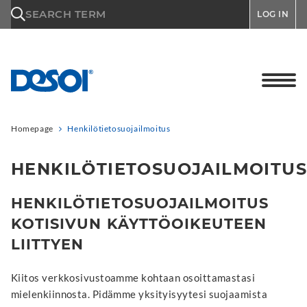
\n
SEARCH TERM
LOG IN
Homepage
Henkilötietosuojailmoitus
HENKILÖTIETOSUOJAILMOITUS
HENKILÖTIETOSUOJAILMOITUS
KOTISIVUN KÄYTTÖOIKEUTEEN
LIITTYEN
Kiitos verkkosivustoamme kohtaan osoittamastasi
mielenkiinnosta. Pidämme yksityisyytesi suojaamista