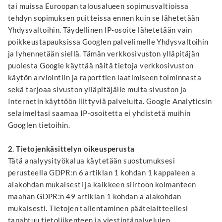
tai muissa Euroopan talousalueen sopimusvaltioissa
tehdyn sopimuksen puitteissa ennen kuin se lähetetään
Yhdysvaltoihin. Täydellinen IP-osoite lähetetään vain
poikkeustapauksissa Googlen palvelimelle Yhdysvaltoihin
ja lyhennetään siellä. Tämän verkkosivuston ylläpitäjän
puolesta Google käyttää näitä tietoja verkkosivuston
käytön arviointiin ja raporttien laatimiseen toiminnasta
sekä tarjoaa sivuston ylläpitäjälle muita sivuston ja
Internetin käyttöön liittyviä palveluita. Google Analyticsin
selaimeltasi saamaa IP-osoitetta ei yhdistetä muihin
Googlen tietoihin.
2. Tietojenkäsittelyn oikeusperusta
Tätä analyysityökalua käytetään suostumuksesi
perusteella GDPR:n 6 artiklan 1 kohdan 1 kappaleen a
alakohdan mukaisesti ja kaikkeen siirtoon kolmanteen
maahan GDPR:n 49 artiklan 1 kohdan a alakohdan
mukaisesti. Tietojen tallentaminen päätelaitteellesi
tapahtuu tietoliikenteen ja viestintäpalvelujen