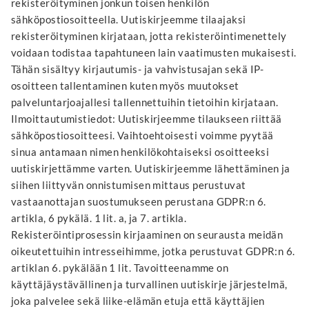
rekisteröityminen jonkun toisen henkilön
sähköpostiosoitteella. Uutiskirjeemme tilaajaksi
rekisteröityminen kirjataan, jotta rekisteröintimenettely
voidaan todistaa tapahtuneen lain vaatimusten mukaisesti.
Tähän sisältyy kirjautumis- ja vahvistusajan sekä IP-
osoitteen tallentaminen kuten myös muutokset
palveluntarjoajallesi tallennettuihin tietoihin kirjataan.
Ilmoittautumistiedot: Uutiskirjeemme tilaukseen riittää
sähköpostiosoitteesi. Vaihtoehtoisesti voimme pyytää
sinua antamaan nimen henkilökohtaiseksi osoitteeksi
uutiskirjettämme varten. Uutiskirjeemme lähettäminen ja
siihen liittyvän onnistumisen mittaus perustuvat
vastaanottajan suostumukseen perustana GDPR:n 6.
artikla, 6 pykälä. 1 lit. a, ja 7. artikla.
Rekisteröintiprosessin kirjaaminen on seurausta meidän
oikeutettuihin intresseihimme, jotka perustuvat GDPR:n 6.
artiklan 6. pykälään 1 lit. Tavoitteenamme on
käyttäjäystävällinen ja turvallinen uutiskirje järjestelmä,
joka palvelee sekä liike-elämän etuja että käyttäjien