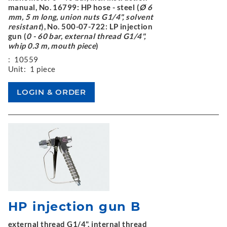
manual, No. 16799: HP hose - steel (
Ø 6
mm, 5 m long, union nuts G1/4", solvent
resistant
), No. 500-07-722: LP injection
gun (
0 - 60 bar, external thread G1/4",
whip 0.3 m, mouth piece
)
:
10559
Unit:
1 piece
HP injection gun B
external thread G1/4", internal thread