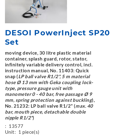
DESOI PowerInject SP20
Set
moving device, 30 litre plastic material
container, splash guard, rotor, stator,
infinitely variable delivery control, incl.
instruction manual, No. 11403: Quick
snap (
LP ball valve R1/2", 5 m material
hose Ø 13 mm with Geka coupling lock-
type, pressure gauge unit with
manometer 0 - 40 bar, free passage Ø 9
mm, spring protection against buckling
),
No. 21232: LP ball valve R1/2" (
max. 40
bar, mouth piece, detachable double
nipple R1/2"
)
:
13577
Unit:
1 piece(s)