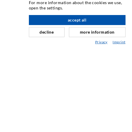
For more information about the cookies we use,
Verho- & Pintainjektointi
open the settings.
Saumojen korjaus
accept all
Kallio- ja tunnelirakentaminen
decline
more information
Ankkurointijärjestelmä
Privacy
Imprint
Sekalaista
Injektointi- ja sekoituskalusto
TEOLLISUUSTEKNIIKKA
SERVICE
Mediakirjasto
Neuvonta / Suunnittelu / Toteutus
Injektoinnin perusteet