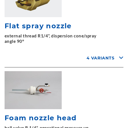
Flat spray nozzle
external thread R1/4", dispersion cone/spray
angle 90°
4 VARIANTS
Foam nozzle head
ball valve R 1/4", operational pressure up