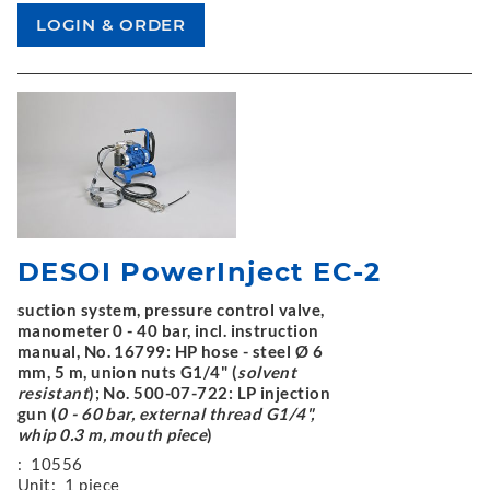
DESOI PowerInject EC-2
suction system, pressure control valve,
manometer 0 - 40 bar, incl. instruction
manual, No. 16799: HP hose - steel Ø 6
mm, 5 m, union nuts G1/4" (
solvent
resistant
); No. 500-07-722: LP injection
gun (
0 - 60 bar, external thread G1/4",
whip 0.3 m, mouth piece
)
:
10556
Unit:
1 piece