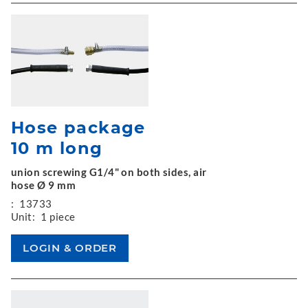
Hose package
10 m long
union screwing G1/4" on both sides, air
hose Ø 9 mm
:
13733
Unit:
1 piece