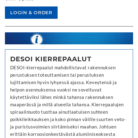
DESOI KIERREPAALUT
DESOI-kierrepaalut mahdollistavat rakennuksen
perustuksen toteuttamisen tai perustuksen
lujittamisen hyvin lyhyessä ajassa. Keveytensä ja
helpon asennuksensa vuoksi ne soveltuvat
käytettäviksi lähes minkä tahansa rakennuksen
maaperässä ja millä alueella tahansa. Kierrepaalujen
spiraalimuoto tuottaa ainutlaatuisen suhteen
poikkileikkauksen ja koko pinnan välille suurten veto-
ja puristusvoimien siirtämiseksi maahan. Johtuen
erittäin korroosionkestävästä alumiiniseoksesta