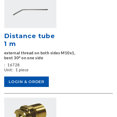
Distance tube
1 m
external thread on both sides M10x1,
bent 30° on one side
:
16728
Unit:
1 piece