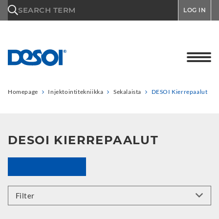
\n
SEARCH TERM
LOG IN
Homepage
Injektointitekniikka
Sekalaista
DESOI Kierrepaalut
DESOI KIERREPAALUT
Filter