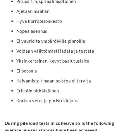
Pituus 1m, spiraalimuotoinen
Ajetaan maahan
Hyvä korroosionkesto
Nopea asennus
Ei vaurioita ympäröiville pinnoille
Voidaan välittömästi ladata ja testata
Yksinkertainen, kevyt paalutuslaite
Ei betonia
Kaivamista / maan poistoa ei tarvita
Erittäin pitkäikäinen
Korkea veto- ja puristuslujuus
During pile load tests in cohesive soils the following
average pile resistances have been achieved