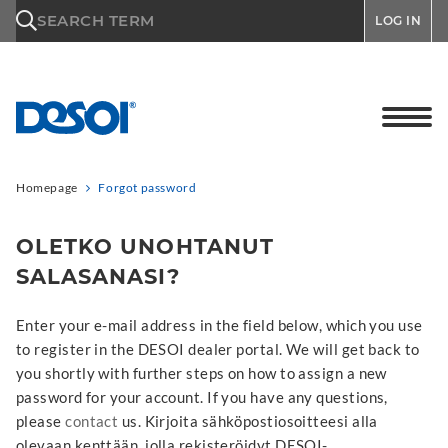
\n
SEARCH TERM
LOG IN
Homepage
Forgot password
OLETKO UNOHTANUT
SALASANASI?
Enter your e-mail address in the field below, which you use
to register in the DESOI dealer portal. We will get back to
you shortly with further steps on how to assign a new
password for your account. If you have any questions,
please
contact
us. Kirjoita sähköpostiosoitteesi alla
olevaan kenttään, jolla rekisteröidyt DESOI-