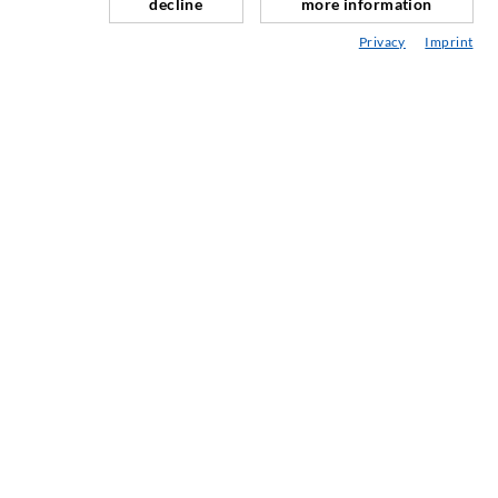
decline
more information
OTA MEIHIN YHTEYTTÄ
Privacy
Imprint
DESOI GmbH
Gewerbestraße 16
36148 Kalbach/Rhön
GERMANY
+49 6655 9636-0
+49 6655 9636-6666
office@desoi.de
TIEDOTE
Uutiskirjeemme julkaistaan neljä kertaa vuodessa ja
tarpeen mukaan. Sieltä voit lukea tietoja tuotteistamme ja
palveluistamme.