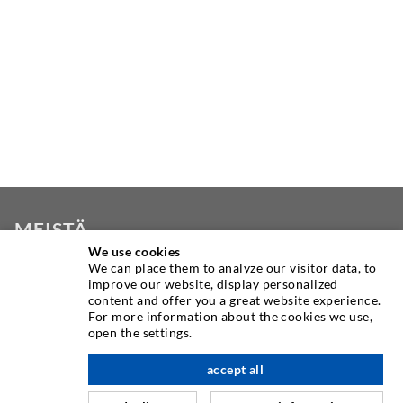
MEISTÄ
We use cookies
We can place them to analyze our visitor data, to
Yksi maailman johtavista injektiolaitteiden valmistajista,
improve our website, display personalized
DESOI tarjoaa sinulle täyden valikoiman korkealaatuisia
content and offer you a great website experience.
koneita, materiaaleja ja pakkaajia. Lisäksi tarjoamme
For more information about the cookies we use,
open the settings.
laajan valikoiman tuotekehityksestä rakentamiseen asti
poraus-, jyrsintä-, hitsaus- ja kokoonpanotöihin.
accept all