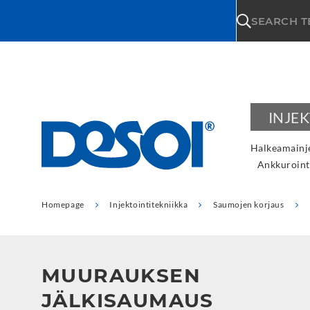
\n
SEARCH 
INJE
Halkeamainje
Ankkuroint
Homepage
Injektointitekniikka
Saumojen korjaus
MUURAUKSEN
JÄLKISAUMAUS