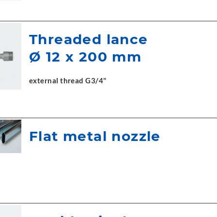
Threaded lance
Ø 12 x 200 mm
external thread G3/4"
Flat metal nozzle