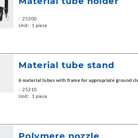
Material tube holder
:
25200
Unit:
1 piece
Material tube stand
6 material tubes with frame for appropriate ground c
:
25210
Unit:
1 piece
Polymere nozzle