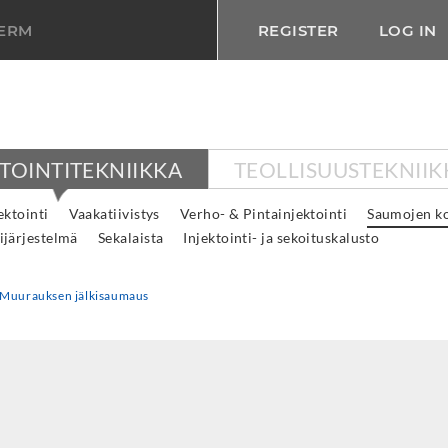
TERM
REGISTER
LOG IN
KTOINTITEKNIIKKA
TEOLLISUUSTEKNIIK
ktointi
Vaakatiivistys
Verho- & Pintainjektointi
Saumojen ko
ijärjestelmä
Sekalaista
Injektointi- ja sekoituskalusto
Muurauksen jälkisaumaus