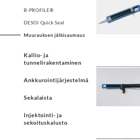
B-PROFILE®
DESOI Quick Seal
Muurauksen jälkisaumaus
Kallio- ja
tunnelirakentaminen
Ankkurointijärjestelmä
Sekalaista
Injektointi- ja
sekoituskalusto