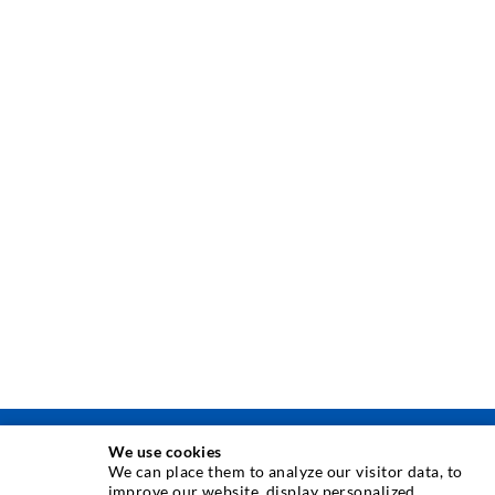
We use cookies
INJEKTOINTITEKNIIKKA
We can place them to analyze our visitor data, to
improve our website, display personalized