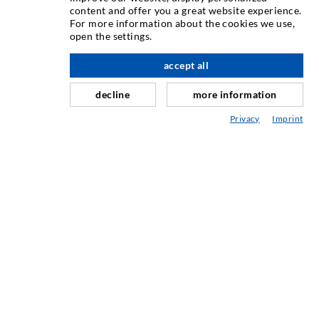
content and offer you a great website experience.
Halkeamainjektointi
For more information about the cookies we use,
open the settings.
Vaakatiivistys
Verho- & Pintainjektointi
accept all
Saumojen korjaus
decline
more information
Kallio- ja tunnelirakentaminen
Privacy
Imprint
Ankkurointijärjestelmä
Sekalaista
Injektointi- ja sekoituskalusto
TEOLLISUUSTEKNIIKKA
SERVICE
Mediakirjasto